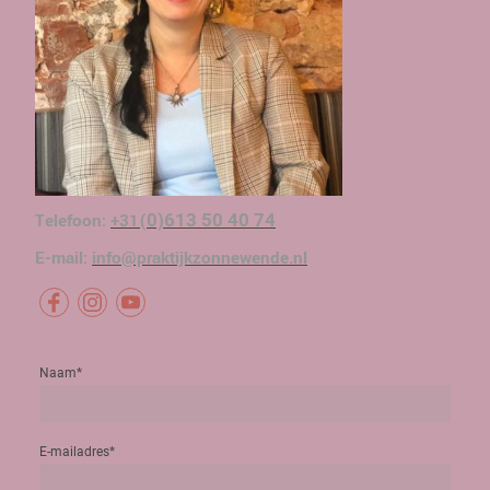
T
elefoon:
+31(
0)613 50 40 74
E-mail:
info@praktijkzonnewende.nl
Naam
*
E-mailadres
*