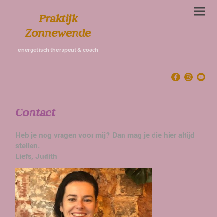
Praktijk
Zonnewende
energetisch therapeut & coach
Contact
Heb je nog vragen voor mij? Dan mag je die hier altijd
stellen.
Liefs, Judith